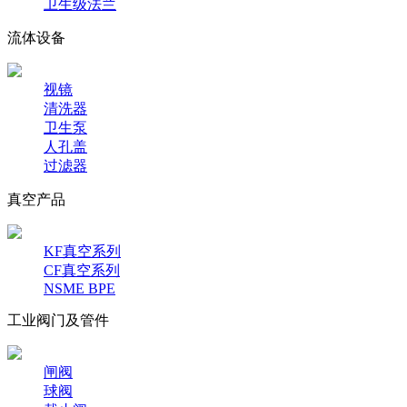
卫生级法兰
流体设备
视镜
清洗器
卫生泵
人孔盖
过滤器
真空产品
KF真空系列
CF真空系列
NSME BPE
工业阀门及管件
闸阀
球阀