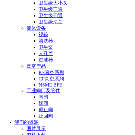
卫生级大小头
卫生级三通
卫生级四通
卫生级法兰
流体设备
视镜
清洗器
卫生泵
人孔盖
过滤器
真空产品
KF真空系列
CF真空系列
NSME BPE
工业阀门及管件
闸阀
球阀
截止阀
止回阀
我们的资源
图片展示
资料下载