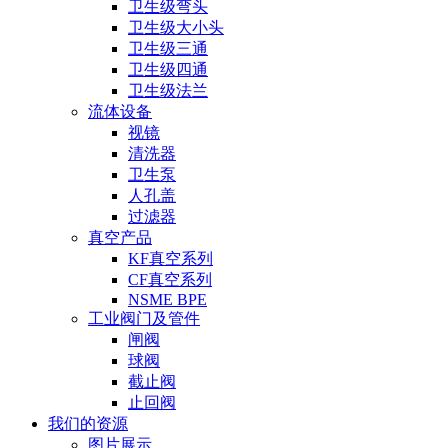
卫生级弯头
卫生级大小头
卫生级三通
卫生级四通
卫生级法兰
流体设备
视镜
清洗器
卫生泵
人孔盖
过滤器
真空产品
KF真空系列
CF真空系列
NSME BPE
工业阀门及管件
闸阀
球阀
截止阀
止回阀
我们的资源
图片展示