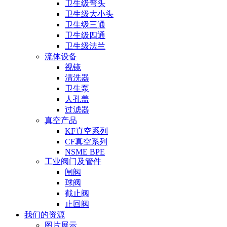
卫生级弯头
卫生级大小头
卫生级三通
卫生级四通
卫生级法兰
流体设备
视镜
清洗器
卫生泵
人孔盖
过滤器
真空产品
KF真空系列
CF真空系列
NSME BPE
工业阀门及管件
闸阀
球阀
截止阀
止回阀
我们的资源
图片展示