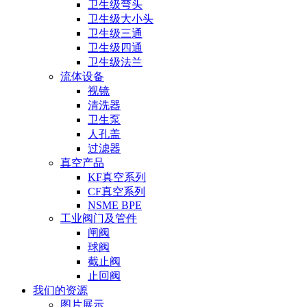
卫生级弯头
卫生级大小头
卫生级三通
卫生级四通
卫生级法兰
流体设备
视镜
清洗器
卫生泵
人孔盖
过滤器
真空产品
KF真空系列
CF真空系列
NSME BPE
工业阀门及管件
闸阀
球阀
截止阀
止回阀
我们的资源
图片展示