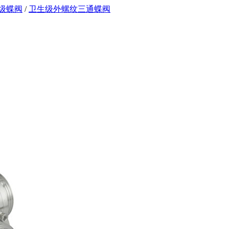
级蝶阀
/
卫生级外螺纹三通蝶阀