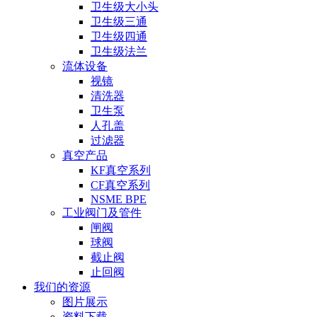
卫生级大小头
卫生级三通
卫生级四通
卫生级法兰
流体设备
视镜
清洗器
卫生泵
人孔盖
过滤器
真空产品
KF真空系列
CF真空系列
NSME BPE
工业阀门及管件
闸阀
球阀
截止阀
止回阀
我们的资源
图片展示
资料下载