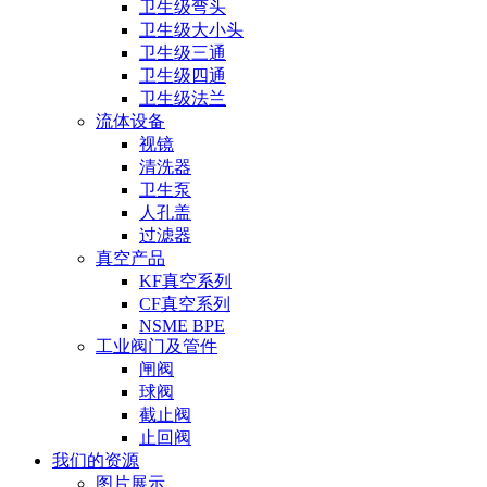
卫生级弯头
卫生级大小头
卫生级三通
卫生级四通
卫生级法兰
流体设备
视镜
清洗器
卫生泵
人孔盖
过滤器
真空产品
KF真空系列
CF真空系列
NSME BPE
工业阀门及管件
闸阀
球阀
截止阀
止回阀
我们的资源
图片展示