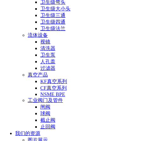
卫生级弯头
卫生级大小头
卫生级三通
卫生级四通
卫生级法兰
流体设备
视镜
清洗器
卫生泵
人孔盖
过滤器
真空产品
KF真空系列
CF真空系列
NSME BPE
工业阀门及管件
闸阀
球阀
截止阀
止回阀
我们的资源
图片展示