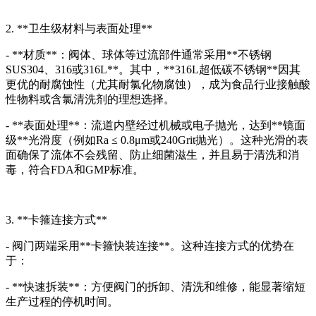
2. **卫生级材料与表面处理**
- **材质**：阀体、球体等过流部件通常采用**不锈钢
SUS304、316或316L**。其中，**316L超低碳不锈钢**因其
更优的耐腐蚀性（尤其耐氯化物腐蚀），成为食品行业接触酸
性物料或含氯清洗剂的理想选择。
- **表面处理**：流道内壁经过机械或电子抛光，达到**镜面
级**光滑度（例如Ra ≤ 0.8μm或240Grit抛光）。这种光滑的表
面确保了流体不会残留、防止细菌滋生，并且易于清洗和消
毒，符合FDA和GMP标准。
3. **卡箍连接方式**
- 阀门两端采用**卡箍快装连接**。这种连接方式的优势在
于：
- **快速拆装**：方便阀门的拆卸、清洗和维修，能显著缩短
生产过程的停机时间。