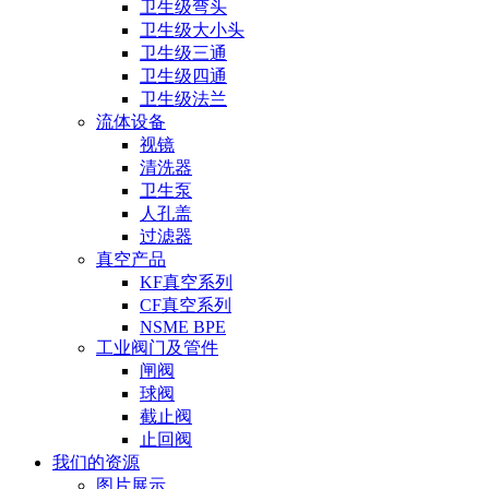
卫生级弯头
卫生级大小头
卫生级三通
卫生级四通
卫生级法兰
流体设备
视镜
清洗器
卫生泵
人孔盖
过滤器
真空产品
KF真空系列
CF真空系列
NSME BPE
工业阀门及管件
闸阀
球阀
截止阀
止回阀
我们的资源
图片展示