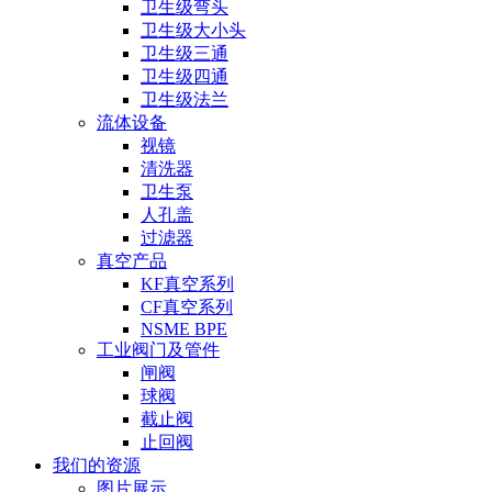
卫生级弯头
卫生级大小头
卫生级三通
卫生级四通
卫生级法兰
流体设备
视镜
清洗器
卫生泵
人孔盖
过滤器
真空产品
KF真空系列
CF真空系列
NSME BPE
工业阀门及管件
闸阀
球阀
截止阀
止回阀
我们的资源
图片展示