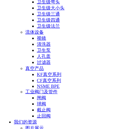
卫生级弯头
卫生级大小头
卫生级三通
卫生级四通
卫生级法兰
流体设备
视镜
清洗器
卫生泵
人孔盖
过滤器
真空产品
KF真空系列
CF真空系列
NSME BPE
工业阀门及管件
闸阀
球阀
截止阀
止回阀
我们的资源
图片展示