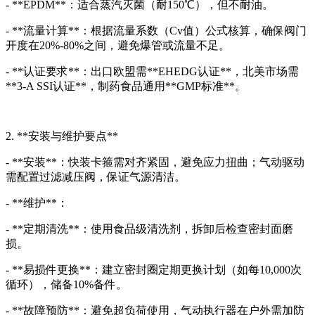
- **EPDM**：适合蒸汽灭菌（耐150℃），但不耐油。
- **流量计算**：根据流量系数（Cv值）公式核算，确保阀门
开度在20%-80%之间，避免爆管或流量不足。
- **认证要求**：出口欧盟需**EHEDG认证**，北美市场需
**3-A SSI认证**，制药食品通用**GMP标准**。
2. **安装与维护要点**
- **安装**：快装卡箍需对齐紧固，避免应力扭曲；气动驱动
需配置过滤减压阀，保证气源清洁。
- **维护**：
- **定期清洗**：使用食品级清洗剂，拆卸后检查密封面磨
损。
- **易损件更换**：建立密封圈定期更换计划（如每10,000次
循环），储备10%备件。
- **故障预防**：避免超负荷使用，气动执行器在户外需加防