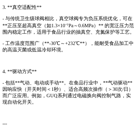
3. **真空适配性**
- 与传统卫生级球阀相比，真空球阀专为负压系统优化，可在
**正压至超高真空（如1.3×10⁻⁷Pa～0.6MPa）** 的宽泛压力范
围内稳定工作，适用于食品行业的抽真空、充氮保护等工艺。
- 工作温度范围广（**-30℃～+232℃**），能耐受食品加工中
的高温灭菌或低温冷却环境。
4. **驱动方式**
- 包括**气动、电动或手动**。在食品行业中，**气动驱动**
因响应快（开关时间＜1秒）、适合高频次操作（＞30次/日）
而广泛应用。例如，GUQ系列通过电磁换向阀控制气路，实
现自动化开关。
---