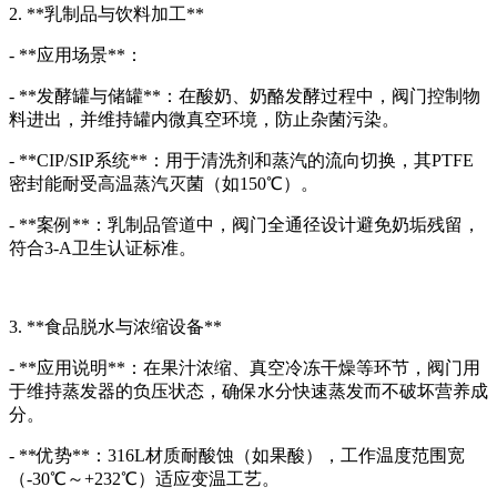
2. **乳制品与饮料加工**
- **应用场景**：
- **发酵罐与储罐**：在酸奶、奶酪发酵过程中，阀门控制物
料进出，并维持罐内微真空环境，防止杂菌污染。
- **CIP/SIP系统**：用于清洗剂和蒸汽的流向切换，其PTFE
密封能耐受高温蒸汽灭菌（如150℃）。
- **案例**：乳制品管道中，阀门全通径设计避免奶垢残留，
符合3-A卫生认证标准。
3. **食品脱水与浓缩设备**
- **应用说明**：在果汁浓缩、真空冷冻干燥等环节，阀门用
于维持蒸发器的负压状态，确保水分快速蒸发而不破坏营养成
分。
- **优势**：316L材质耐酸蚀（如果酸），工作温度范围宽
（-30℃～+232℃）适应变温工艺。