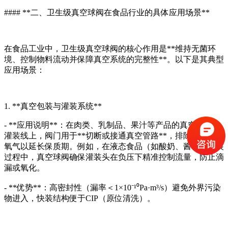
#### **二、卫生级真空球阀在食品行业的具体应用场景**
在食品工业中，卫生级真空球阀的核心作用是**维持无菌环
境、控制物料流动并保障真空系统的完整性**。以下是其典型
应用场景：
1. **真空包装与灌装系统**
- **应用说明**：在肉类、乳制品、果汁等产品的真空包装或
灌装线上，阀门用于**切断或接通真空管路**，排除容器内的
氧气以延长保质期。例如，在液态食品（如酸奶、酱料）灌装
过程中，真空球阀确保灌装头在负压下精准控制流量，防止滴
漏或氧化。
- **优势**：高密封性（漏率＜1×10⁻¹⁰Pa·m³/s）避免外界污染
物进入，快装结构便于CIP（原位清洗）。