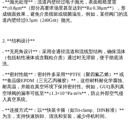
- **抛光处理**：流道内壁经过电子抛光，表面粗糙度需
**≤0.8μm**（部分高要求场景甚至达到**Ra 0.38μm**），形
成镜面效果，避免介质残留或细菌滋生。例如，某些阀门的流
道内壁经过0.5μm（240Grit）抛光。
2. **结构设计**
- **无死角设计**：采用全通径流道和流线型结构，确保流体
（包括粘性液体或含颗粒介质）通过时无滞留，便于彻底清
洗。
- **密封性能**：密封件多采用**PTFE（聚四氟乙烯）** 或
**食品级EPDM（三元乙丙橡胶）**，这些材料耐化学腐蚀、
耐高温，并能在真空环境下保持密封性。例如，GUQ系列真
空球阀的漏率可低至**≤1.3×10⁻⁹Pa·m³/s**，防止外部空气侵
入真空系统。
- **连接方式**：以**快装卡箍（如Tri-clamp、DIN标准）**
为主，支持快速拆卸、清洗和安装，减少停机时间。