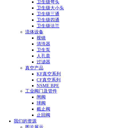
卫生级弯头
卫生级大小头
卫生级三通
卫生级四通
卫生级法兰
流体设备
视镜
清洗器
卫生泵
人孔盖
过滤器
真空产品
KF真空系列
CF真空系列
NSME BPE
工业阀门及管件
闸阀
球阀
截止阀
止回阀
我们的资源
图片展示